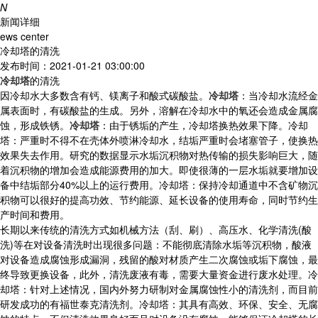
N
新闻详细
ews center
冷却塔的清洗
发布时间：2021-01-21 03:00:00
冷却塔
的清洗
因冷却水大多数含有钙、镁离子和酸式碳酸盐。
冷却塔
：当冷却水流经金
属表面时，有碳酸盐的生成。另外，溶解在冷却水中的氧还会造成金属腐
蚀，形成铁锈。
冷却塔
：由于锈垢的产生，冷却塔换热效果下降。冷却
塔：严重时不得不在壳体外喷淋冷却水，结垢严重时会堵塞管子，使换热
效果失去作用。研究的数据显示水垢沉积物对热传输的损失影响巨大，随
着沉积物的增加会造成能源费用的加大。即使很薄的一层水垢就要增加设
备中结垢部分40%以上的运行费用。冷却塔：保持冷却通道中不含矿物沉
积物可以很好的提高功效、节约能源、延长设备的使用寿命，同时节约生
产时间和费用。
长期以来传统的清洗方式如机械方法（刮、刷）、高压水、化学清洗(酸
洗)等在对设备清洗时出现很多问题：不能彻底清除水垢等沉积物，酸液
对设备造成腐蚀形成漏洞，残留的酸对材质产生二次腐蚀或垢下腐蚀，最
终导致更换设备，此外，清洗废液有毒，需要大量资金进行废水处理。冷
却塔：针对上述情况，国内外努力研制对金属腐蚀性小的清洗剂，而目前
研发成功的有福世泰克清洗剂。冷却塔：其具有高效、环保、安全、无腐