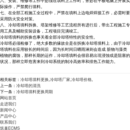
六、安裝、维修等工作中必须在填料上工作时，务必在平板电脑上开展实
际操作，严禁爬行填料。
七、在全部工程施工全过程中，严禁在填料上边电焊焊接工作，必需时要
采用防火安全对策。
八、冷却塔填料拆换、塔架维修等工艺流程所有进行后，带出工程施工专
用工具及輔助安裝设备，工程项目完满竣工。
冷却塔填料的拆换也事关着全部冷却塔特性的安全性。
冷却塔必须检修了，绝大多数的缘故全是在拆换冷却塔填料上，由于冷却
塔填料在应用较长的時间后，因为长时间日晒雨淋则会造成 脏物与藻类
植物的腐蚀，那样长期的运作，冷却塔填料会很容易出現浸蚀或是阻塞的
状况，那样立即危害来到冷却系统的制冷高效率和排热工作能力。
相关标签：
冷却塔填料更换
,
冷却塔厂家
,
冷却塔价格
,
上一条：
冷却塔的清洗
下一条：
冷却塔填料更换周期
网站首页
走进我们
新闻中心
产品中心
联系我们
筑巢ECMS