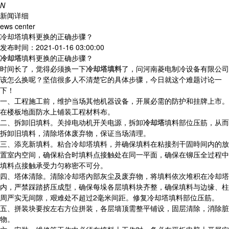
N
新闻详细
ews center
冷却塔填料更换的正确步骤？
发布时间：2021-01-16 03:00:00
冷却塔
填料更换的正确步骤？
时间长了，觉得必须换一下
冷却塔填料
了，问河南菱电制冷设备有限公司
该怎么换呢？坚信很多人不清楚它的具体步骤，今日就这个难题讨论一
下！
一、工程施工前，维护当场其他机器设备，开展必需的防护和挂牌上市。
在楼板地面防水上铺装工程材料布。
二、拆卸旧填料。关掉电动机开关电源，拆卸
冷却塔
填料部位压筋，从而
拆卸旧填料，清除塔体废弃物，保证当场清理。
三、添充新填料。粘合冷却塔填料，并确保填料在粘接剂干固時间内的放
置室内空间，确保粘合时填料点接触处在同一平面，确保在铆压全过程中
填料点接触承受力匀称密不可分。
四、塔体清除。清除冷却塔內部灰尘及废弃物，将填料依次堆积在冷却塔
内，严禁踩踏挤压成型，确保每垛各层填料块齐整，确保填料与边缘、柱
周严实无间隙，艰难处不超过2毫米间距。修复冷却塔填料部位压筋。
五、拼装块要按左右方位拼装，各层墙顶需整平铺设，固层清除，消除脏
物。