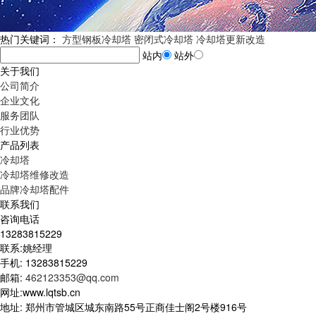
热门关键词：
方型钢板冷却塔
密闭式冷却塔
冷却塔更新改造
站内
站外
关于我们
公司简介
企业文化
服务团队
行业优势
产品列表
冷却塔
冷却塔维修改造
品牌冷却塔配件
联系我们
咨询电话
13283815229
联系:姚经理
手机: 13283815229
邮箱:
462123353@qq.com
网址:www.lqtsb.cn
地址: 郑州市管城区城东南路55号正商佳士阁2号楼916号