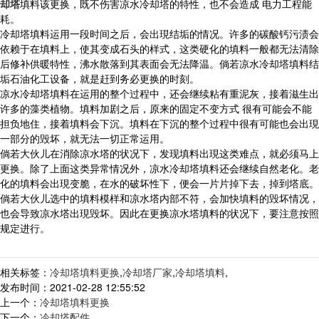
却塔
填料该更换，既不伤害凉水冷却塔的特性，也不会造成 电力工程能
耗。
冷却塔填料运用一段时间之后，会出現结垢的情况。许多的碳酸钙污渍会
依赖于在填料上，使其变成石头的样式，这类硬化的填料一般都无法清除
后修补供暖特性，沸水散落到其表面会无法降温。倘若凉水冷却塔填料结
垢石油化工设备，就是赶到务必更换的时刻。
凉水冷却塔填料在运用的整个过程中，还会继续粘有重泥灰，接着滋生出
许多的藻类植物。填料加剧之后，原来的固定不变方式 很有可能会不能
担负地住，接着填料会下沉。填料在下沉的整个过程中很有可能也会出現
一部分的毁坏，就无法一切正常运用。
倘若大伙儿在消除凉水塔的状况下，发现填料出現这类难点，就必须马上
更换。除了上面这类异常情况外，凉水冷却塔填料还会继续自然老化。老
化的填料会出現变脆，在水的破坏性下，便会一片片掉下去，掉到塔底。
倘若大伙儿选中的填料模样和凉水塔内部不符，会加快填料的毁坏情况，
也会导致凉水塔出現毁坏。因此在更换凉水塔填料的状况下，要注意按照
规定进行。
相关标签：
冷却塔填料更换
,
冷却塔厂家
,
冷却塔填料
,
发布时间：2021-02-28 12:55:52
上一个：
冷却塔填料更换
下一个：
冷却塔配件