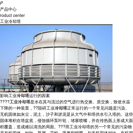
P
产品中心
roduct center
工业冷却塔
影响工业
冷却塔
运行的因素
????
工业冷却塔
是水在其与流过的空气进行热交换、质交换，致使水温
下降的一种装置，??阻碍工业
冷却塔
正常运行的一个常见问题是污染。
无机固体如灰尘，泥土，沙子和淤泥是从大气中和塔供水引入塔的。这些
固体堆积在塔盆底，侵蚀循环泵叶轮，堵塞喷嘴，并在传热面上形成大面
积覆盖，造成难以清洗的局面。???而工业冷却塔的另一个常见的污染物
是有机固体，如叶，草屑，花粉，藻类和细菌。与无机固体对比，有机固