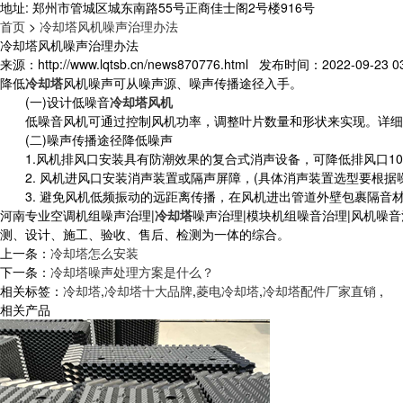
地址: 郑州市管城区城东南路55号正商佳士阁2号楼916号
首页
>
冷却塔风机噪声治理办法
冷却塔风机噪声治理办法
来源：http://www.lqtsb.cn/news870776.html 发布时间：2022-09-23 03
降低
冷却塔
风机噪声可从噪声源、噪声传播途径入手。
(一)设计低噪音
冷却塔风机
低噪音风机可通过控制风机功率，调整叶片数量和形状来实现。详细
(二)噪声传播途径降低噪声
1.风机排风口安装具有防潮效果的复合式消声设备，可降低排风口10
2. 风机进风口安装消声装置或隔声屏障，(具体消声装置选型要根据
3. 避免风机低频振动的远距离传播，在风机进出管道外壁包裹隔音
河南专业空调机组噪声治理|
冷却塔
噪声治理|模块机组噪音治理|风机噪音
测、设计、施工、验收、售后、检测为一体的综合。
上一条：
冷却塔怎么安装
下一条：
冷却塔噪声处理方案是什么？
相关标签：
冷却塔
,
冷却塔十大品牌
,
菱电冷却塔
,
冷却塔配件厂家直销
,
相关产品