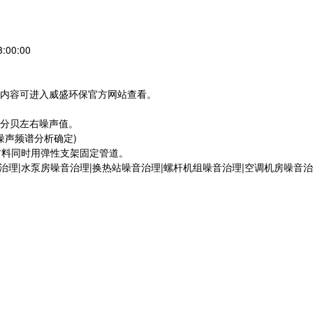
:00:00
内容可进入威盛环保官方网站查看。
分贝左右噪声值。
噪声频谱分析确定)
材料同时用弹性支架固定管道。
治理|水泵房噪音治理|换热站噪音治理|螺杆机组噪音治理|空调机房噪音