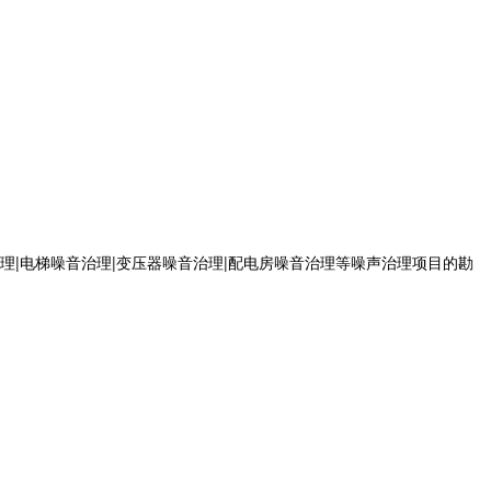
治理|电梯噪音治理|变压器噪音治理|配电房噪音治理等噪声治理项目的勘