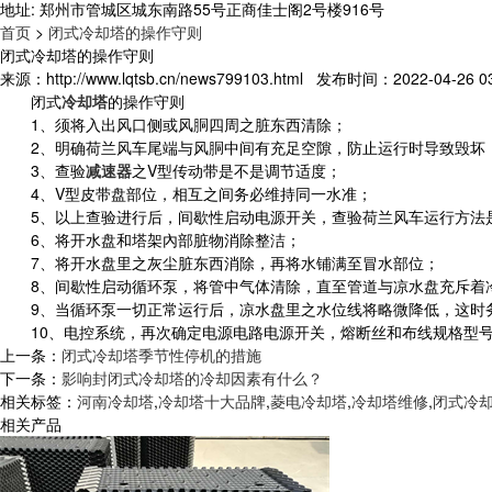
地址: 郑州市管城区城东南路55号正商佳士阁2号楼916号
首页
>
闭式冷却塔的操作守则
闭式冷却塔的操作守则
来源：http://www.lqtsb.cn/news799103.html 发布时间：2022-04-26 03
闭式
冷却塔
的操作守则
1、须将入出风口侧或风胴四周之脏东西清除；
2、明确荷兰风车尾端与风胴中间有充足空隙，防止运行时导致毁坏
3、查验
减速器
之V型传动带是不是调节适度；
4、V型皮带盘部位，相互之间务必维持同一水准；
5、以上查验进行后，间歇性启动电源开关，查验荷兰风车运行方法是
6、将开水盘和塔架內部脏物消除整洁；
7、将开水盘里之灰尘脏东西消除，再将水铺满至冒水部位；
8、间歇性启动循环泵，将管中气体清除，直至管道与凉水盘充斥着
9、当循环泵一切正常运行后，凉水盘里之水位线将略微降低，这时
10、电控系统，再次确定电源电路电源开关，熔断丝和布线规格型号
上一条：
闭式冷却塔季节性停机的措施
下一条：
影响封闭式冷却塔的冷却因素有什么？
相关标签：
河南冷却塔
,
冷却塔十大品牌
,
菱电冷却塔
,
冷却塔维修
,
闭式冷
相关产品