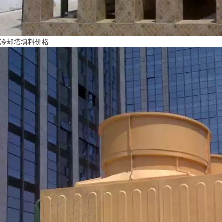
冷却塔填料价格