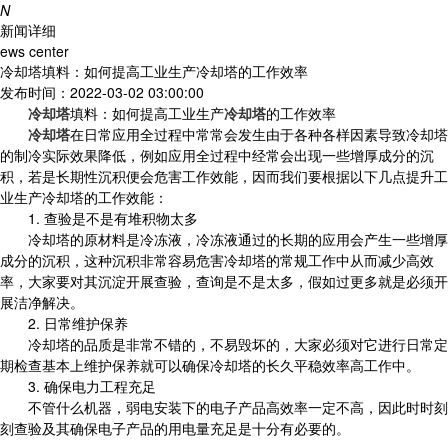
N
新闻详细
ews center
冷却塔填料：如何提高工业生产冷却塔的工作效率
发布时间：2022-03-02 03:00:00
冷却塔
填料：如何提高工业生产
冷却塔
的工作效率
冷却塔
在日常应用全过程中常常会发生由于各种各样因素导致冷却塔
的制冷实际效果降低，例如应用全过程中经常会出现一些增厚成分的沉
积，若是长期性沉积便会危害工作效能，因而我们要根据以下几点提升工
业生产冷却塔的工作效能：
1. 查验是不是有堆积物太多
冷却塔的原材料是冷冻液，冷冻液通过的长期的应用会产生一些增厚
成分的沉积，这种沉积非常容易危害冷却塔的常规工作中从而减少高效
率，大家要对其沉淀开展查验，查询是不是太多，假如过更多就是必须开
展洁净解决。
2. 日常维护保养
冷却塔的品质是非常不错的，不易毁坏的，大家必须对它进行日常定
期检查基本上维护保养就可以确保冷却塔的长久平稳效率高工作中。
3. 确保电力工程充足
不管什么机器，弱电安装下的电子产品高效率一定不高，因此时时刻
刻查验及其确保电子产品的用电量充足是十分有必要的。