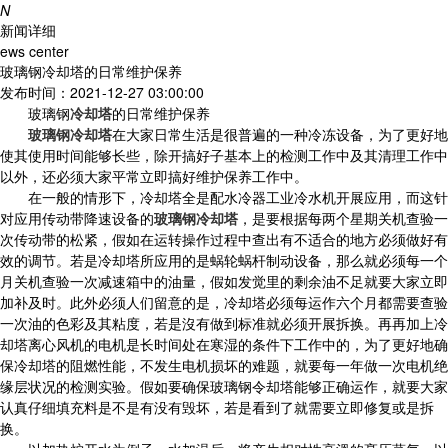
N
新闻详细
ews center
玻璃钢冷却塔的日常维护保养
发布时间：2021-12-27 03:00:00
玻璃钢
冷却塔
的日常维护保养
玻璃钢冷却塔
在大家日常生活是很普遍的一种冷冻设备，为了更好地
使其使用时间能够长些，除开搞好子基本上的检测工作中及其清理工作中
以外，还必须大家平常立即搞好维护保养工作中。
在一般的情形下，冷却塔全是配水冷器工业冷水机开展应用，而这针
对应用传动带降速设备的
玻璃钢冷却塔
，是要根据每两个星期关机查验一
次传动带的松紧，假如在运转操作过程中查出有不适合的地方必须做好有
效的调节。若是冷却塔所应用的是蜗轮蜗杆制动设备，那么就必须每一个
月关机查验一次减速箱中的油量，假如发觉里的剩余油不足就要大家立即
加补及时。此外必须人们留意的是，冷却塔必须每运作六个月都需要查验
一次油的色彩及其粘度，若是沒有做到标准就必须开展拆换。再再加上冷
却塔离心风机的电机是长时间处在寒湿的条件下工作中的，为了更好地确
保冷却塔的阻燃性能，不发生电机损坏的难题，就要每一年做一次电机绝
缘层状况的检测实验。假如要确保玻璃钢令却塔能够正确运作，就要大家
认真仔细填充料是不是有没有毁坏，若是看到了就需要立即修复或是拆
换。