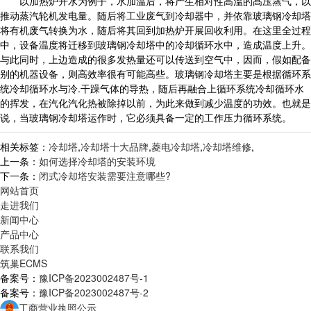
以加热炉开水为例子，水加温后，将产生相对性高溫的髙压蒸气，以
推动蒸汽轮机发电量。随后将工业废气到冷却器中，并依靠玻璃钢冷却塔
将有机废气转换为水，随后将其回到加热炉开展回收利用。在这里全过程
中，设备温度将迁移到玻璃钢冷却塔中的冷却循环水中，造成温度上升。
与此同时，上边造成的很多发热量还可以传送到空气中，因而，假如配备
别的机器设备，则高效率很有可能高些。玻璃钢冷却塔主要是根据循环系
统冷却循环水与冷.干躁气体的导热，随后再融合上循环系统冷却循环水
的挥发，在汽化汽化热被除掉以前，为此来做到减少温度的功效。也就是
说，当玻璃钢冷却塔运作时，它必须具备一定的工作压力循环系统。
相关标签：
冷却塔
,
冷却塔十大品牌
,
菱电冷却塔
,
冷却塔维修
,
上一条：
如何选择冷却塔的安装环境
下一条：
闭式冷却塔安装需要注意哪些?
网站首页
走进我们
新闻中心
产品中心
联系我们
筑巢ECMS
备案号：
豫ICP备2023002487号-1
备案号：
豫ICP备2023002487号-2
工商营业执照公示