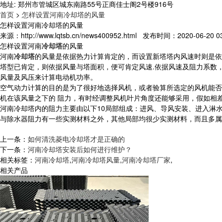
地址: 郑州市管城区城东南路55号正商佳士阁2号楼916号
首页
>
怎样设置河南冷却塔的风量
怎样设置河南冷却塔的风量
来源：http://www.lqtsb.cn/news400952.html 发布时间：2020-06-20 03
怎样设置河南
冷却塔
的风量
河南
冷却塔
的风量是依据热力计算肯定的，而设置新塔塔内风速时则是依据
塔型已肯定，则依据风量与塔面积，便可肯定风速.依据风速及阻力系数
风量及风压来计算电动机功率。
空气动力计算的目的是为了很好地选择风机，或者验算所选定的风机能否
机在该风量之下的 阻力，有时经调整风机叶片角度还能够采用，假如相
河南冷却塔内的阻力主要由以下10局部组成：进风、导风安装、进入淋
与除水器阻力有一些实测材料之外，其他局部均很少实测材料，而且多属
上一条：
如何清洗菱电冷却塔才是正确的
下一条：
河南冷却塔安装后如何进行维护？
相关标签：
河南冷却塔
,
河南冷却塔风量
,
河南冷却塔厂家
,
相关产品