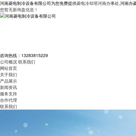
河南菱电制冷设备有限公司为您免费提供
菱电冷却塔河南办事处
,河南办
您暂无新询盘信息！
咨询热线：
13283815229
公司概况
联系我们
网站首页
关于我们
产品展示
新闻资讯
服务支持
合作代理
联系我们