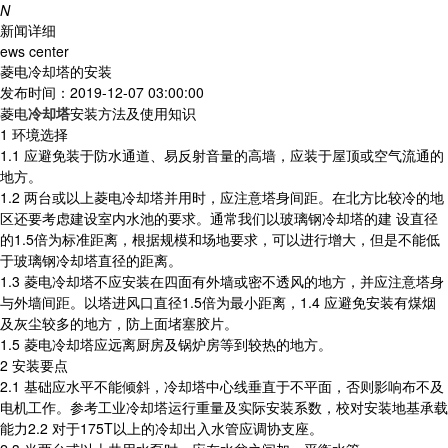
N
新闻详细
ews center
菱电冷却塔的安装
发布时间：2019-12-07 03:00:00
菱电
冷却塔
安装方法及使用知识
1 环境选择
1.1 应避免装于防水通道、易反射音量的高墙，应装于屋顶或空气流通的
地方。
1.2 两台或以上菱电冷却塔并用时，应注意塔身间距。在北方比较冷的地
区还要考虑建设室内水池的要求。通常我们以玻璃钢冷却塔的建 设直径
的1.5倍为标准距离，根据规模和场地要求，可以进行增大，但是不能低
于玻璃钢冷却塔直径的距离。
1.3 菱电冷却塔不应安装在四面有外墙或密不透风的地方，并应注意塔身
与外墙间距。以塔进风口直径1.5倍为最小距离，1.4 应避免安装有煤烟
及灰尘较多的地方，防上面堵塞胶片。
1.5 菱电冷却塔应远离厨房及锅炉房等到较热的地方。
2 安装要点
2.1 基础应水平不能倾斜，冷却塔中心线垂直于不平面，否则影响布不及
电机工作。参考工业冷却塔运行重量及实际安装系数，校对安装地基承载
能力2.2 对于175T以上的冷却出入水管应调协支座。