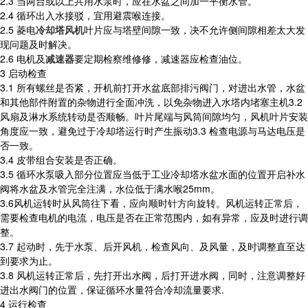
2.3 当两台或以上共用水泵时，应在水盆之间加一平衡水管。
2.4 循环出入水接驳，宜用避震喉连接。
2.5 菱电
冷却塔风机
叶片应与塔壁间隙一致，决不允许侧间隙相差太大发
现问题及时解决。
2.6 电机及
减速器
要定期检察维修修，减速器应检查油位。
3 启动检查
3.1 所有螺丝是否紧，开机前打开水盆底部排污阀门，对进出水管，水盆
和其他部件附置的杂物进行全面冲洗，以免杂物进入水塔内堵塞主机3.2
风扇及淋水系统转动是否顺畅。叶片尾端与风筒间隙均匀，风机叶片安装
角度应一致，避免过于冷却塔运行时产生振动3.3 检查电源与马达电压是
否一致。
3.4 皮带组合安装是否正确。
3.5 循环水泵吸入部分位置应当低于工业冷却塔水盆水面的位置开启补水
阀将水盆及水管完全注满，水位低于满水喉25mm。
3.6风机运转时从风筒往下看，应向顺时针方向旋转。风机运转正常后，
需要检查电机的电流，电压是否在正常范围内，如有异常，应及时进行调
整。
3.7 起动时，先于水泵、后开风机，检查风向、及风量，及时调整直至达
到要求为止。
3.8 风机运转正常后，先打开出水阀，后打开进水阀，同时，注意调整好
进出水阀门的位置，保证循环水量符合冷却流量要求.
4 运行检查