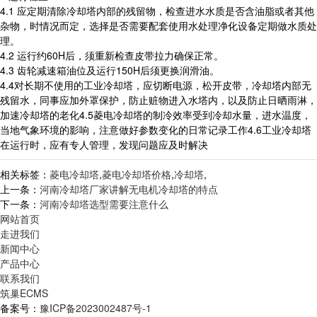
4.1 应定期清除冷却塔内部的残留物，检查进水水质是否含油脂或者其他
杂物，时情况而定，选择是否需要配套使用水处理净化设备定期做水质处
理。
4.2 运行约60H后，须重新检查皮带拉力确保正常。
4.3 齿轮减速箱油位及运行150H后须更换润滑油。
4.4对长期不使用的工业冷却塔，应切断电源，松开皮带，冷却塔内部无
残留水，同事应加外罩保护，防止赃物进入水塔内，以及防止日晒雨淋，
加速冷却塔的老化4.5菱电冷却塔的制冷效率受到冷却水量，进水温度，
当地气象环境的影响，注意做好参数变化的日常记录工作4.6工业冷却塔
在运行时，应有专人管理，发现问题应及时解决
相关标签：
菱电冷却塔
,
菱电冷却塔价格
,
冷却塔
,
上一条：
河南冷却塔厂家讲解无电机冷却塔的特点
下一条：
河南冷却塔选型需要注意什么
网站首页
走进我们
新闻中心
产品中心
联系我们
筑巢ECMS
备案号：
豫ICP备2023002487号-1