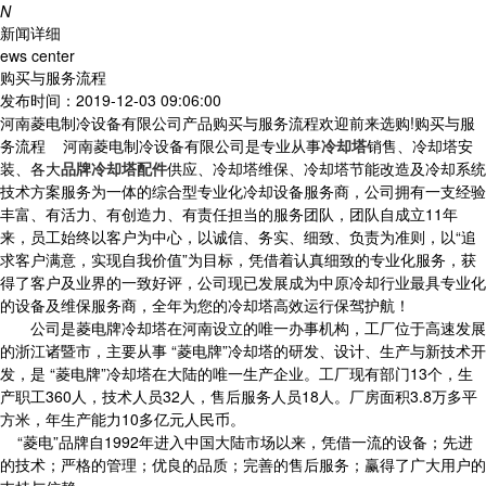
N
新闻详细
ews center
购买与服务流程
发布时间：2019-12-03 09:06:00
河南菱电制冷设备有限公司产品购买与服务流程欢迎前来选购!购买与服
务流程 河南菱电制冷设备有限公司是专业从事
冷却塔
销售、冷却塔安
装、各大
品牌冷却塔配件
供应、冷却塔维保、冷却塔节能改造及冷却系统
技术方案服务为一体的综合型专业化冷却设备服务商，公司拥有一支经验
丰富、有活力、有创造力、有责任担当的服务团队，团队自成立11年
来，员工始终以客户为中心，以诚信、务实、细致、负责为准则，以“追
求客户满意，实现自我价值”为目标，凭借着认真细致的专业化服务，获
得了客户及业界的一致好评，公司现已发展成为中原冷却行业最具专业化
的设备及维保服务商，全年为您的冷却塔高效运行保驾护航！
公司是菱电牌冷却塔在河南设立的唯一办事机构，工厂位于高速发展
的浙江诸暨市，主要从事 “菱电牌”冷却塔的研发、设计、生产与新技术开
发，是 “菱电牌”冷却塔在大陆的唯一生产企业。工厂现有部门13个，生
产职工360人，技术人员32人，售后服务人员18人。厂房面积3.8万多平
方米，年生产能力10多亿元人民币。
“菱电”品牌自1992年进入中国大陆市场以来，凭借一流的设备；先进
的技术；严格的管理；优良的品质；完善的售后服务；赢得了广大用户的