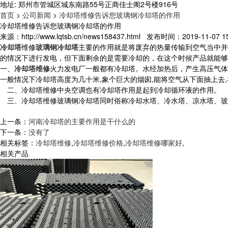
地址: 郑州市管城区城东南路55号正商佳士阁2号楼916号
首页
>
公司新闻
>
冷却塔维修告诉您玻璃钢冷却塔的作用
冷却塔维修告诉您玻璃钢冷却塔的作用
来源：http://www.lqtsb.cn/news158437.html 发布时间：2019-11-07 15
冷却塔
维修
玻璃钢冷却塔
主要的作用就是将废弃的热量传输到空气当中并
的情况下进行发电，但下面剩余的是需要冷却的，在这个时候产品就能够
一、
冷却塔维修
火力发电厂一般都有冷却塔。水经加热后，产生高压气体
一般情况下冷却塔高度为几十米,象个巨大的烟囱,能将空气从下面抽上去
二、冷却塔维修中央空调也有冷却塔作用是起到冷却循环液的作用。
三、冷却塔维修玻璃钢冷却塔同时俗称冷却水塔、冷水塔、凉水塔、玻璃
上一条：
河南冷却塔的主要作用是干什么的
下一条：
没有了
相关标签：
冷却塔维修
,
冷却塔维修价格
,
冷却塔维修哪家好
,
相关产品